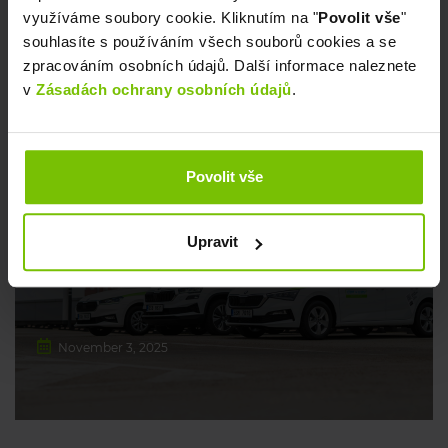
využíváme soubory cookie. Kliknutím na "
Povolit vše
"
CAR RENTAL
souhlasíte s používáním všech souborů cookies a se
zpracováním osobních údajů. Další informace naleznete
v
Zásadách ochrany osobních údajů
.
Povolit vše
CAR RENTAL
CHANGE OF LOCATION ON
Upravit
KOLBENOVA STREET
November 3, 2025