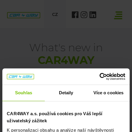
CZ
What's new in
CAR4WAY
Souhlas
Detaily
Více o cookies
ALL
CARSHARING
CAR4WAY a.s. používá cookies pro Váš lepší
uživatelský zážitek
CAR LEASING
K personalizaci obsahu a analýze naší návštěvnosti