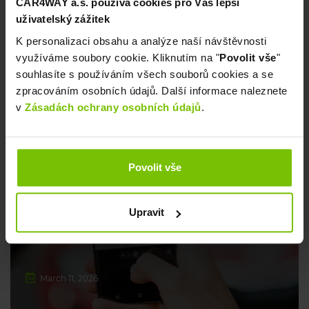
CAR4WAY a.s. používá cookies pro Váš lepší
uživatelský zážitek
April 1, 2026
K personalizaci obsahu a analýze naší návštěvnosti
využíváme soubory cookie. Kliknutím na "
Povolit vše
"
souhlasíte s používáním všech souborů cookies a se
zpracováním osobních údajů. Další informace naleznete
v
Zásadách ochrany osobních údajů
.
CARSHARING
Povolit vše
PHOTOS AT THE END OF THE
RESERVATION 📷
Upravit
March 11, 2026