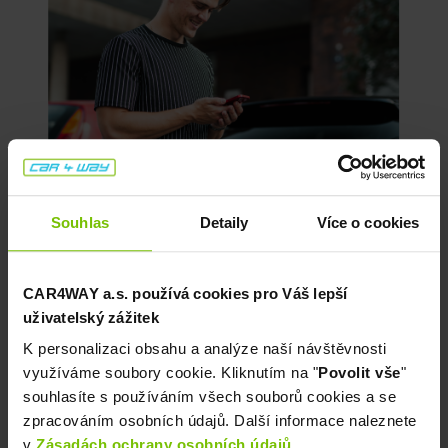
Souhlas
Detaily
Více o cookies
CAR4WAY a.s. používá cookies pro Váš lepší
uživatelský zážitek
K personalizaci obsahu a analýze naší návštěvnosti
využíváme soubory cookie. Kliknutím na "
Povolit vše
"
souhlasíte s používáním všech souborů cookies a se
zpracováním osobních údajů. Další informace naleznete
Postarej se o náš vozový park
v
Zásadách ochrany osobních údajů
.