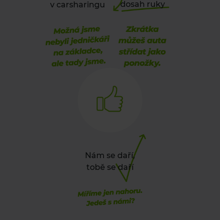
dosah ruky
v carsharingu
Nám se daří,
tobě se daří