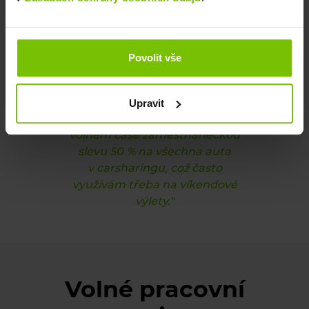
a užij si jízdu v autech jako
je Kodiaq, Karoq nebo Scala.
Povolit vše
Lukáš:
„Každý den se svezu
v nejnovějších modelech,
což je sen snad každého
Upravit
fanouška aut. Navíc máme ve
volném čase zaměstnaneckou
slevu 50 % na všechna auta
v carsharingu, což často
využívám třeba na víkendové
výlety."
Volné pracovní