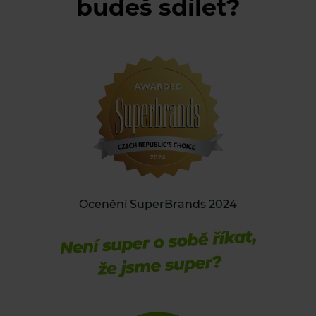
budeš sdílet?
Ocenění
SuperBrands
2024