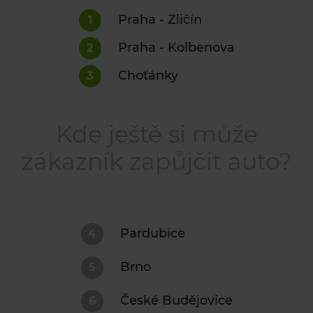
Praha - Zličín
1
Praha - Kolbenova
2
Choťánky
3
Kde ještě si může
zákazník zapůjčit auto?
Pardubice
4
Brno
5
České Budějovice
6