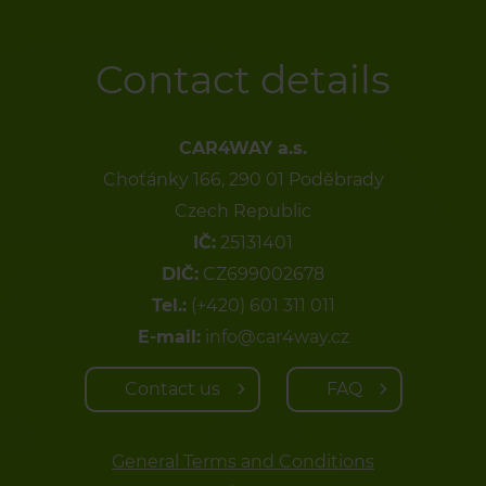
Contact details
CAR4WAY a.s.
Choťánky 166, 290 01 Poděbrady
Czech Republic
IČ:
25131401
DIČ:
CZ699002678
Tel.:
(+420) 601 311 011
E-mail:
info@car4way.cz
Contact us
FAQ
General Terms and Conditions