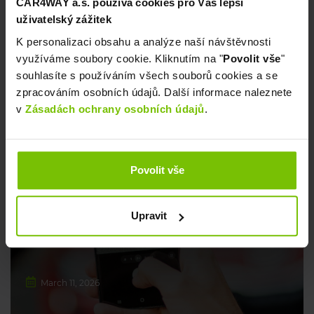
CAR4WAY a.s. používá cookies pro Váš lepší
uživatelský zážitek
April 1, 2026
K personalizaci obsahu a analýze naší návštěvnosti
využíváme soubory cookie. Kliknutím na "
Povolit vše
"
souhlasíte s používáním všech souborů cookies a se
zpracováním osobních údajů. Další informace naleznete
v
Zásadách ochrany osobních údajů
.
CARSHARING
Povolit vše
PHOTOS AT THE END OF THE
RESERVATION 📷
Upravit
March 11, 2026