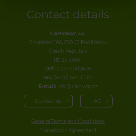
Contact details
CAR4WAY a.s.
Choťánky 166, 290 01 Poděbrady
Czech Republic
IČ:
25131401
DIČ:
CZ699002678
Tel.:
(+420) 601 311 011
E-mail:
info@car4way.cz
Contact us
FAQ
General Terms and Conditions
Framework Agreement