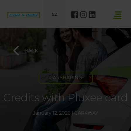
CZ
BACK
CARSHARING
Credits with Pluxee card
January 12, 2026
|
CAR4WAY