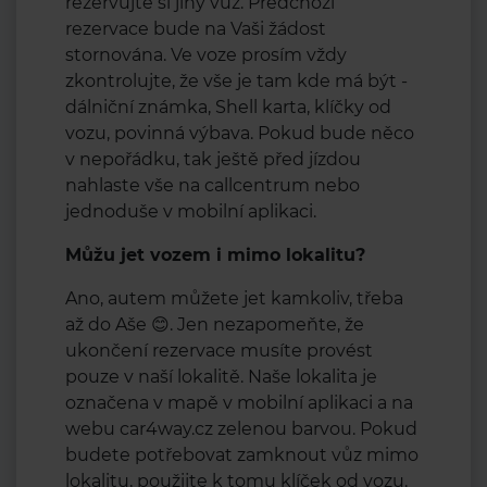
rezervujte si jiný vůz. Předchozí
rezervace bude na Vaši žádost
stornována. Ve voze prosím vždy
zkontrolujte, že vše je tam kde má být -
dálniční známka, Shell karta, klíčky od
vozu, povinná výbava. Pokud bude něco
v nepořádku, tak ještě před jízdou
nahlaste vše na callcentrum nebo
jednoduše v mobilní aplikaci.
Můžu jet vozem i mimo lokalitu?
Ano, autem můžete jet kamkoliv, třeba
až do Aše 😊. Jen nezapomeňte, že
ukončení rezervace musíte provést
pouze v naší lokalitě. Naše lokalita je
označena v mapě v mobilní aplikaci a na
webu car4way.cz zelenou barvou. Pokud
budete potřebovat zamknout vůz mimo
lokalitu, použijte k tomu klíček od vozu.