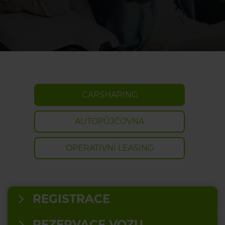
CARSHARING
AUTOPŮJČOVNA
OPERATIVNÍ LEASING
REGISTRACE
REZERVACE VOZU