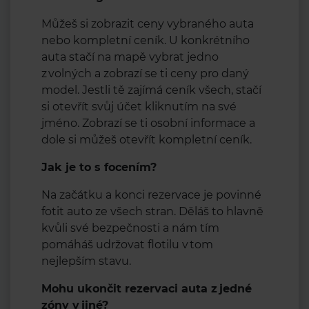
Můžeš si zobrazit ceny vybraného auta
nebo kompletní ceník. U konkrétního
auta stačí na mapě vybrat jedno
z volných a zobrazí se ti ceny pro daný
model. Jestli tě zajímá ceník všech, stačí
si otevřít svůj účet kliknutím na své
jméno. Zobrazí se ti osobní informace a
dole si můžeš otevřít kompletní ceník.
Jak je to s focením?
Na začátku a konci rezervace je povinné
fotit auto ze všech stran. Děláš to hlavně
kvůli své bezpečnosti a nám tím
pomáháš udržovat flotilu v tom
nejlepším stavu.
Mohu ukončit rezervaci auta z jedné
zóny v jiné?