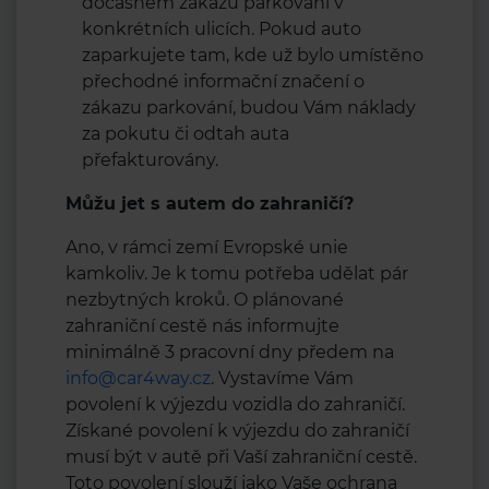
dočasném zákazu parkování v
konkrétních ulicích. Pokud auto
zaparkujete tam, kde už bylo umístěno
přechodné informační značení o
zákazu parkování, budou Vám náklady
za pokutu či odtah auta
přefakturovány.
Můžu jet s autem do zahraničí?
Ano, v rámci zemí Evropské unie
kamkoliv. Je k tomu potřeba udělat pár
nezbytných kroků. O plánované
zahraniční cestě nás informujte
minimálně 3 pracovní dny předem na
info@car4way.cz
. Vystavíme Vám
povolení k výjezdu vozidla do zahraničí.
Získané povolení k výjezdu do zahraničí
musí být v autě při Vaší zahraniční cestě.
Toto povolení slouží jako Vaše ochrana