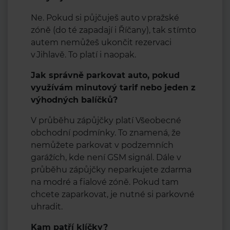
Ne. Pokud si půjčuješ auto v pražské
zóně (do té zapadají i Říčany), tak s tímto
autem nemůžeš ukončit rezervaci
v Jihlavě. To platí i naopak.
Jak správně parkovat auto, pokud
využívám minutový tarif nebo jeden z
výhodných balíčků?
V průběhu zápůjčky platí Všeobecné
obchodní podmínky. To znamená, že
nemůžete parkovat v podzemních
garážích, kde není GSM signál. Dále v
průběhu zápůjčky neparkujete zdarma
na modré a fialové zóně. Pokud tam
chcete zaparkovat, je nutné si parkovné
uhradit.
Kam patří klíčky?