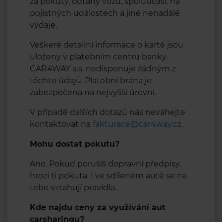
za pokuty, odtahy vozu, spoluúčast na
pojistných událostech a jiné nenadálé
výdaje.
Veškeré detailní informace o kartě jsou
uloženy v platebním centru banky.
CAR4WAY a.s. nedisponuje žádným z
těchto údajů. Platební brána je
zabezpečena na nejvyšší úrovni.
V případě dalších dotazů nás neváhejte
kontaktovat na
fakturace@car4way.cz
.
Mohu dostat pokutu?
Ano. Pokud porušíš dopravní předpisy,
hrozí ti pokuta. I ve sdíleném autě se na
tebe vztahují pravidla.
Kde najdu ceny za využívání aut
carsharingu?