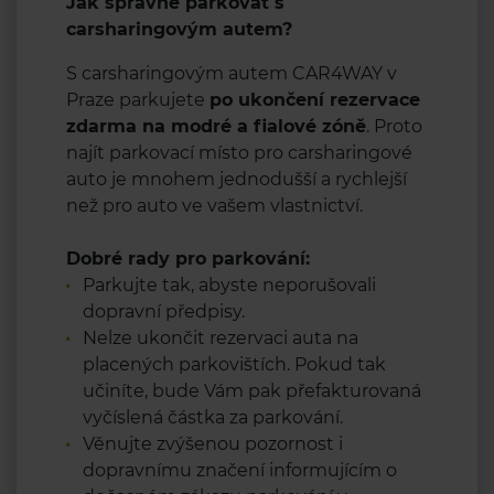
Jak správně parkovat s
carsharingovým autem?
S carsharingovým autem CAR4WAY v
Praze parkujete
po ukončení rezervace
zdarma na modré a fialové zóně
. Proto
najít parkovací místo pro carsharingové
auto je mnohem jednodušší a rychlejší
než pro auto ve vašem vlastnictví.
Dobré rady pro parkování:
Parkujte tak, abyste neporušovali
dopravní předpisy.
Nelze ukončit rezervaci auta na
placených parkovištích. Pokud tak
učiníte, bude Vám pak přefakturovaná
vyčíslená částka za parkování.
Věnujte zvýšenou pozornost i
dopravnímu značení informujícím o