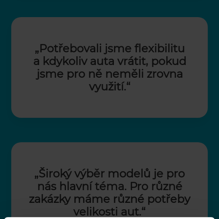
„Potřebovali jsme flexibilitu
a kdykoliv auta vrátit,
pokud
jsme pro ně neměli zrovna
využití.“
„Široký výběr modelů je pro
nás hlavní téma. Pro různé
zakázky máme různé potřeby
velikosti aut.“