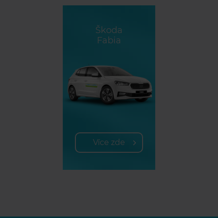
Škoda
Fabia
Více zde