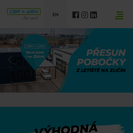
EN
Previous
Nex
Výhodná autopůjčovna pro va