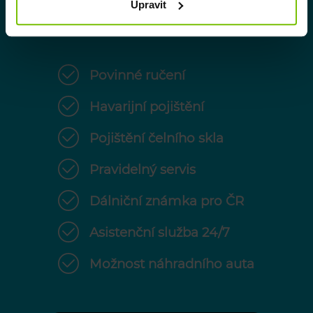
Upravit
Povinné ručení
Havarijní pojištění
Pojištění čelního skla
Pravidelný servis
Dálniční známka pro ČR
Asistenční služba 24/7
Možnost náhradního auta