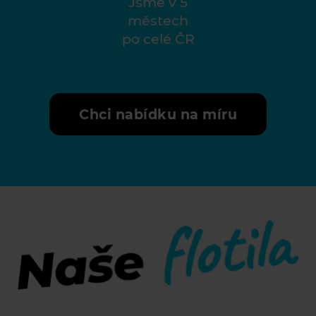
Jsme v 5
městech
po celé ČR
Chci nabídku na míru