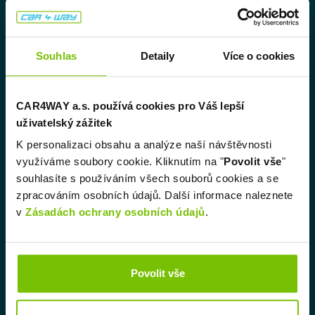
Souhlas
Detaily
Více o cookies
CAR4WAY a.s. používá cookies pro Váš lepší
„Nechtěli jsme mít zbytečně
uživatelský zážitek
moc aut, když pro ně zrovna
K personalizaci obsahu a analýze naší návštěvnosti
nemáme sezonní využití.
využíváme soubory cookie. Kliknutím na "
Povolit vše
"
Půjčovna zefektivnila naše
souhlasíte s používáním všech souborů cookies a se
náklady.“
zpracováním osobních údajů. Další informace naleznete
v
Zásadách ochrany osobních údajů
.
Povolit vše