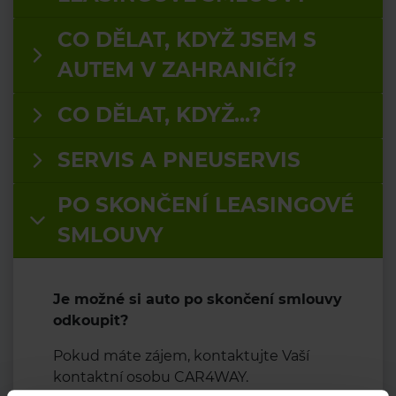
CO DĚLAT, KDYŽ JSEM S
AUTEM V ZAHRANIČÍ?
CO DĚLAT, KDYŽ...?
SERVIS A PNEUSERVIS
PO SKONČENÍ LEASINGOVÉ
SMLOUVY
Je možné si auto po skončení smlouvy
odkoupit?
Pokud máte zájem, kontaktujte Vaší
kontaktní osobu CAR4WAY.