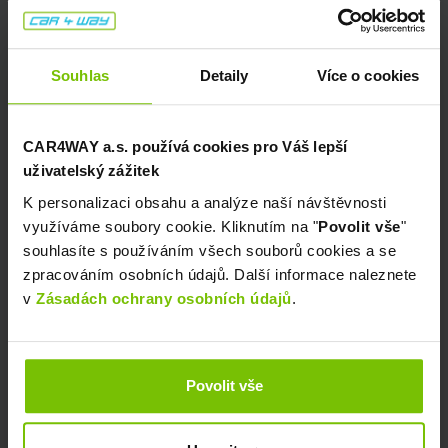
Kam mám auto po skončení smlouvy
vrátit?
Souhlas
Detaily
Více o cookies
Auto se vrací na místo, které bylo
dohodnuto při převzetí auta. Nejčastěji
to bývá sídlo firmy CAR4WAY, případně
CAR4WAY a.s. používá cookies pro Váš lepší
některá z poboček Louda auto. O
uživatelský zážitek
blížícím se termínu konce Vaší
leasingové smlouvy Vás budeme včas
K personalizaci obsahu a analýze naší návštěvnosti
informovat.
využíváme soubory cookie. Kliknutím na "
Povolit vše
"
souhlasíte s používáním všech souborů cookies a se
Jak probíhá vrácení auta?
zpracováním osobních údajů. Další informace naleznete
v
Zásadách ochrany osobních údajů
.
S blížícím se termínem skončení
smlouvy si sjednejte termín a čas na
vrácení auta s pověřenou osobou z
CAR4WAY. Sjednejte si tuto schůzku s
Povolit vše
dostatečným předstihem, abychom
mohli zaručit, že se Vám pověřená osoba