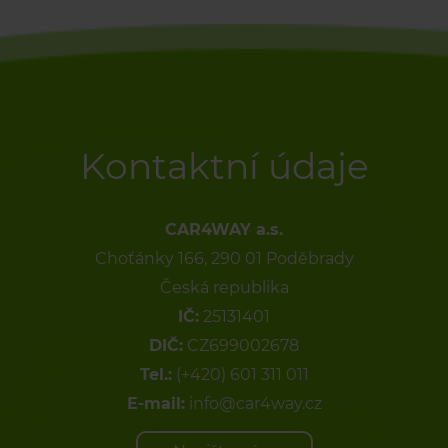
Kontaktní údaje
CAR4WAY a.s.
Choťánky 166, 290 01 Poděbrady
Česká republika
IČ:
25131401
DIČ:
CZ699002678
Tel.:
(+420) 601 311 011
E-mail:
info@car4way.cz