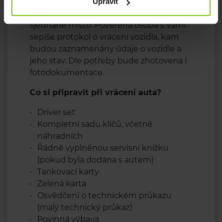
bude moct věnovat v daném termínu.
Upravit
Ve sjednaný čas přistavte vozidlo na
sjednané místo. Pověřená osoba s Vámi
sepíše protokol o vrácení vozidla, kam
budou zaznamenány údaje o vozidle a
jeho stav. Dle potřeby bude zhotovena i
fotodokumentace.
Co si připravit při vrácení auta?
Driver set
Kompletní sadu klíčů, včetně
náhradních
Řádně vyplněnou servisní knížku
(pokud byla dodána s autem)
Tankovací karty
Zelená karta
Osvědčení o technickém průkazu
(malý technický průkaz)
Povinná výbava