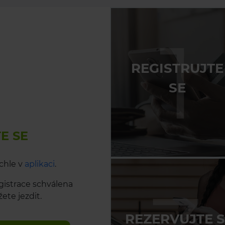
1
REGISTRUJTE
SE
E SE
chle v
aplikaci
.
gistrace schválena
ete jezdit.
REZERVUJTE S