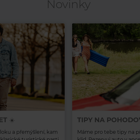
Novinky
ET ☀️
TIPY NA POHODO
loku a přemýšlení, kam
Máme pro tebe tipy na pří
asické turistické pasti,
klid. Rezervuj auto v apc