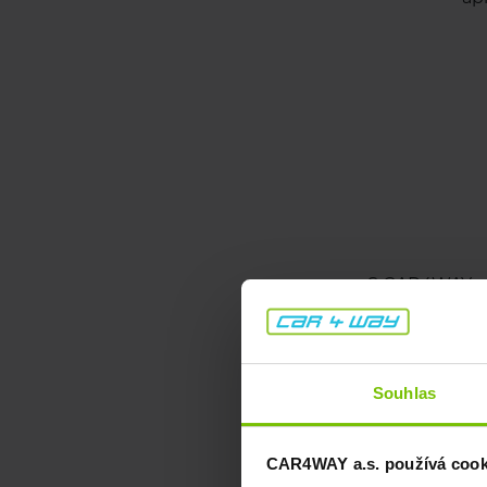
S CAR4WAY můž
nezbytných kro
Vystavíme Vám p
Souhlas
zahraničí mu
ochrana při mo
CAR4WAY a.s. používá cookie
zamknout, použ