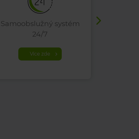
Samoobslužný systém
Voln
24/7
Více zde