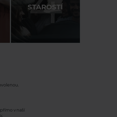
4
STAROSTÍ
ovolenou.
přímo v naší
%.