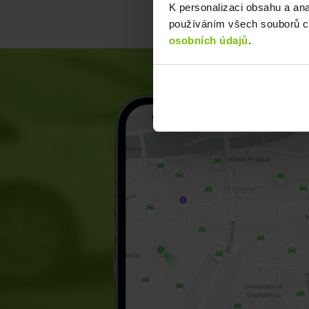
r
K personalizaci obsahu a an
používáním všech souborů co
osobních údajů
.