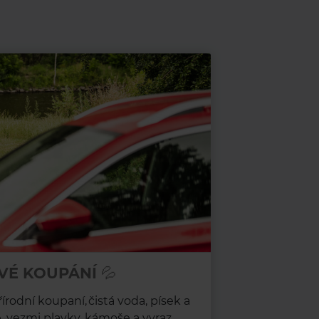
VÉ KOUPÁNÍ 💦
rodní koupaní, čistá voda, písek a
e, vezmi plavky, kámoše a vyraz