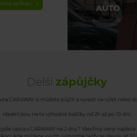
3
nout aplikaci
AUTO
Delší
zápůjčky
uta CAR4WAY si můžete půjčit a vyrazit na výlet nebo d
Ideální jsou na to výhodné balíčky od 2h až po 10 dní.
 vyjde cesta s CAR4WAY na 2 dny? Všechny ceny najdete 
ikaci, kde můžete využít i výhodně tarify se slevou až 22 