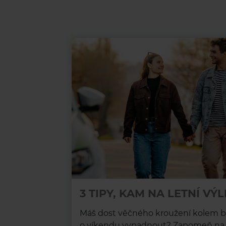
3 TIPY, KAM NA LETNÍ VÝL
Máš dost věčného kroužení kolem b
o víkendu vypadnout? Zapomeň na kl