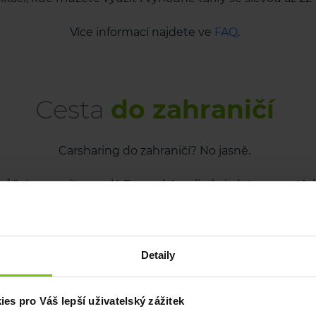
Více informací najdete ve
FAQ
.
Cesta
do zahraničí
Carsharing do zahraničí? No jasně.
ete vyrazit po celé Evropské unii, ale je k tomu potře
ků. O plánované zahraniční cestě nás informujte minimá
dny předem na
info@car4way.cz
.
ovolení k výjezdu vozidla do zahraničí. Získané povolen
Detaily
sí být v autě při Vaší zahraniční cestě. Toto povolení slou
žné policejní kontrole. Když potřebujete vůz v průběhu 
s pro Váš lepší uživatelský zážitek
ijte k tomu klíček od vozu. Ukončením v mobilní aplikac