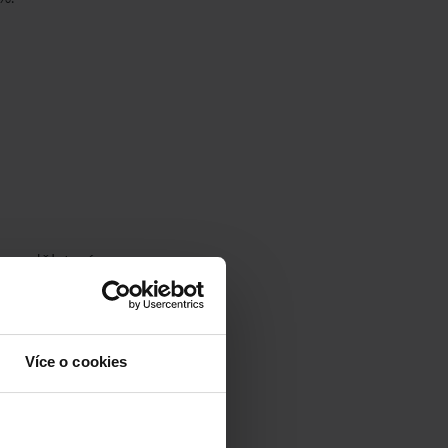
ba udělat pár
lně 3 pracovní
í k výjezdu do
Více o cookies
ží jako Vaše
delší zápůjčky
i, byste celou