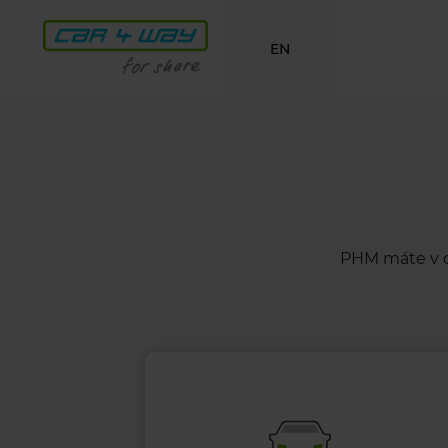
EN
PHM máte v c