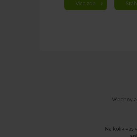
Více zde
Stáh
Všechny a
Na kolik vás
apl