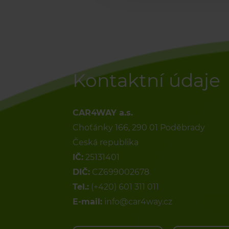
Kontaktní údaje
CAR4WAY a.s.
Choťánky 166, 290 01 Poděbrady
Česká republika
IČ:
25131401
DIČ:
CZ699002678
Tel.:
(+420) 601 311 011
E-mail:
info@car4way.cz