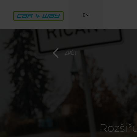
EN
ZPĚT
Rozšiř