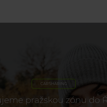
CARSHARING
ujeme pražskou zónu do Ř