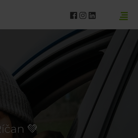
íčan 💚