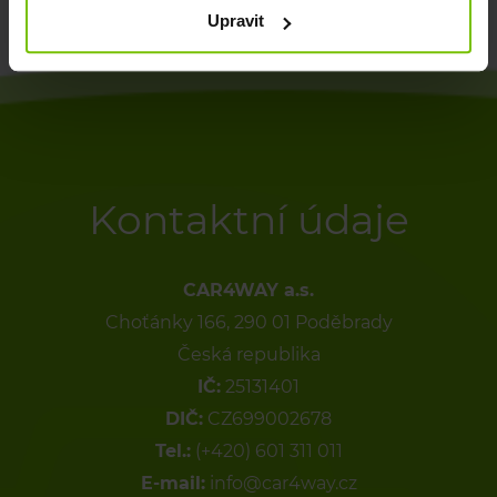
Upravit
Kontaktní údaje
CAR4WAY a.s.
Choťánky 166, 290 01 Poděbrady
Česká republika
IČ:
25131401
DIČ:
CZ699002678
Tel.:
(+420) 601 311 011
E-mail:
info@car4way.cz