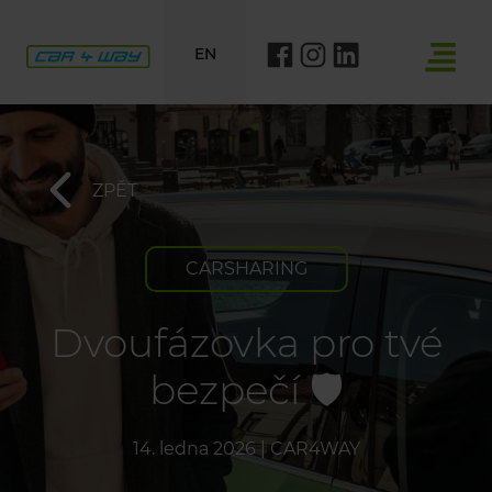
EN
ZPĚT
CARSHARING
Dvoufázovka pro tvé
bezpečí 🛡️
14. ledna 2026
|
CAR4WAY