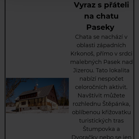
Vyraz s přáteli
na
chatu
Paseky
Chata se n
achází
v
oblasti západních
Krkonoš, přímo v srdci
malebných Pasek nad
Jizerou. Tato lokalita
nabízí nespočet
celoročních aktivit.
Navštívit můžete
r
ozhledn
u
Štěpánka
,
o
blíben
ou
křižovatk
u
turistických tra
s
Štumpov
ka
a
Dvoračky
nebo se jen