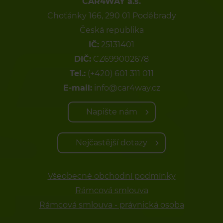
CAR4WAY a.s.
Choťánky 166, 290 01 Poděbrady
Česká republika
IČ:
25131401
DIČ:
CZ699002678
Tel.:
(+420) 601 311 011
E-mail:
info@car4way.cz
Napište nám
Nejčastější dotazy
Všeobecné obchodní podmínky
Rámcová smlouva
Rámcová smlouva - právnická osoba