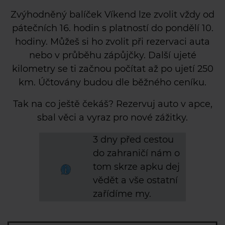
Zvýhodněný balíček Víkend lze zvolit vždy od
pátečních 16. hodin s platností do pondělí 10.
hodiny. Můžeš si ho zvolit při rezervaci auta
nebo v průběhu zápůjčky. Další ujeté
kilometry se ti začnou počítat až po ujetí 250
km. Účtovány budou dle běžného ceníku.
Tak na co ještě čekáš? Rezervuj auto v apce,
sbal věci a vyraz pro nové zážitky.
3 dny před
cestou
do zahraničí
nám o
tom skrz
e
ap
ku
dej
vědět a vše ostatní
zařídíme my.