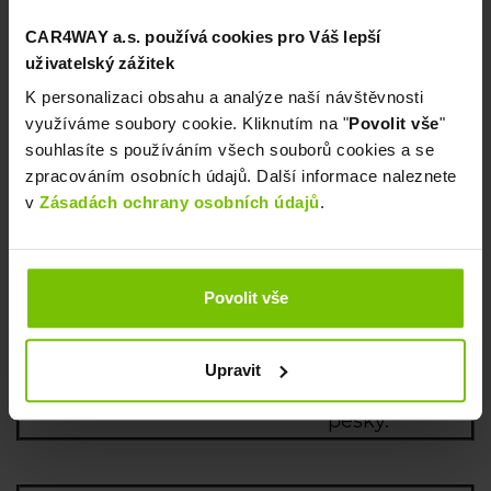
Popelku.
CAR4WAY a.s. používá cookies pro Váš lepší
uživatelský zážitek
K personalizaci obsahu a analýze naší návštěvnosti
S rodinou za
využíváme soubory cookie. Kliknutím na "
Povolit vše
"
k
rás
ami
Moravy
souhlasíte s používáním všech souborů cookies a se
zpracováním osobních údajů. Další informace naleznete
Okus
v
Zásadách ochrany osobních údajů
.
nezapomenutelnou
atmosféru Moravy
a
útulných sklípků
.
Povolit vše
Relax
em
, ale mohou
být i naučné stezky
podél vinic, které lze
Upravit
absolvovat na kole či
pešky.