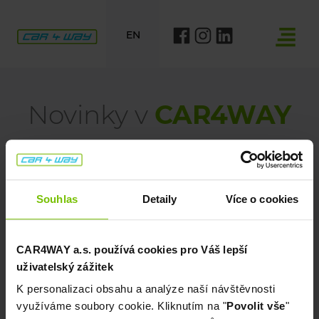
EN
Novinky v
CAR4WAY
VŠE
Souhlas
Detaily
Více o cookies
CARSHARING
CAR4WAY a.s. používá cookies pro Váš lepší
uživatelský zážitek
OPERATIVNÍ LEASING
K personalizaci obsahu a analýze naší návštěvnosti
AUTOPŮJČOVNA
využíváme soubory cookie. Kliknutím na "
Povolit vše
"