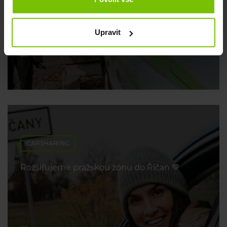
poradíme 💡
Upravit
29. dubna 2026
CARSHARING
Rozšiřujeme pražskou zónu do Říčan 💚