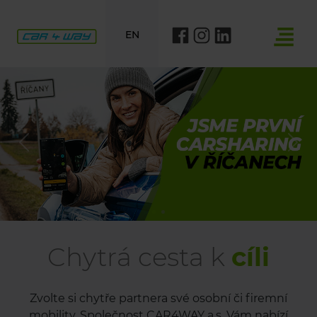
EN
Previous
Nex
Chytrá cesta k
cíli
Zvolte si chytře partnera své osobní či firemní
mobility. Společnost CAR4WAY a.s. Vám nabízí