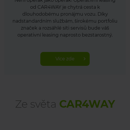
Není operák jako operák! Operativní leasing
od CAR4WAY je chytrá cesta k
dlouhodobému pronájmu vozu. Díky
nadstandardním službám, širokému portfoliu
značek a rozsáhlé síti servisů bude váš
operativní leasing naprosto bezstarostný.
Více zde
Ze světa
CAR4WAY