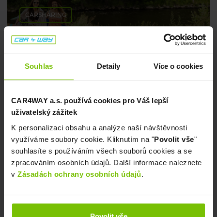
CARSHARING
Tipy na pohodové koupání 💦
Souhlas
Detaily
Více o cookies
8. července 2026
CAR4WAY a.s. používá cookies pro Váš lepší
uživatelský zážitek
K personalizaci obsahu a analýze naší návštěvnosti
využíváme soubory cookie. Kliknutím na "
Povolit vše
"
souhlasíte s používáním všech souborů cookies a se
zpracováním osobních údajů. Další informace naleznete
v
Zásadách ochrany osobních údajů
.
CARSHARING
Kam o prodloužených víkendech? My ti
Povolit vše