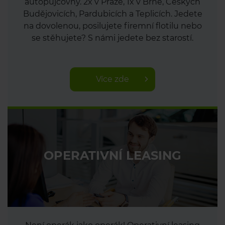
autopůjčovny. 2x v Praze, 1x v Brně, Českých
Budějovicích, Pardubicích a Teplicích. Jedete
na dovolenou, posilujete firemní flotilu nebo
se stěhujete? S námi jedete bez starostí.
Více zde
OPERATIVNÍ LEASING