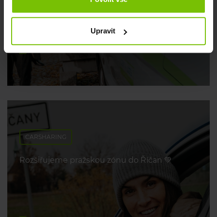
poradíme 💡
Upravit
29. dubna 2026
CARSHARING
Rozšiřujeme pražskou zónu do Říčan 💚