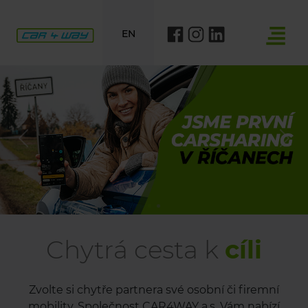
EN
Previous
Nex
Chytrá cesta k
cíli
Zvolte si chytře partnera své osobní či firemní
mobility. Společnost CAR4WAY a.s. Vám nabízí