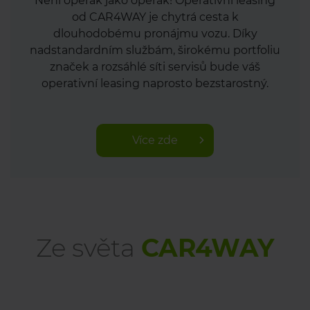
Není operák jako operák! Operativní leasing
od CAR4WAY je chytrá cesta k
dlouhodobému pronájmu vozu. Díky
nadstandardním službám, širokému portfoliu
značek a rozsáhlé síti servisů bude váš
operativní leasing naprosto bezstarostný.
Více zde
Ze světa
CAR4WAY