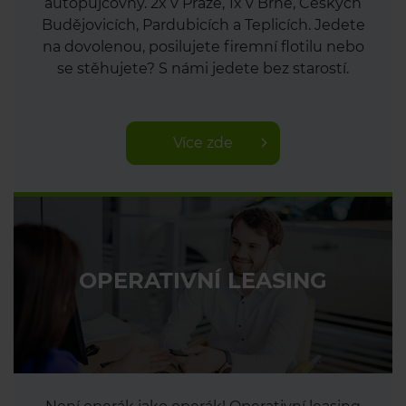
autopůjčovny. 2x v Praze, 1x v Brně, Českých
Budějovicích, Pardubicích a Teplicích. Jedete
na dovolenou, posilujete firemní flotilu nebo
se stěhujete? S námi jedete bez starostí.
Více zde
OPERATIVNÍ LEASING