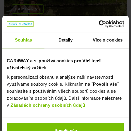
CARSHARING
Tipy na pohodové koupání 💦
Souhlas
Detaily
Více o cookies
8. července 2026
CAR4WAY a.s. používá cookies pro Váš lepší
uživatelský zážitek
K personalizaci obsahu a analýze naší návštěvnosti
využíváme soubory cookie. Kliknutím na "
Povolit vše
"
souhlasíte s používáním všech souborů cookies a se
zpracováním osobních údajů. Další informace naleznete
v
Zásadách ochrany osobních údajů
.
CARSHARING
Kam o prodloužených víkendech? My ti
Povolit vše