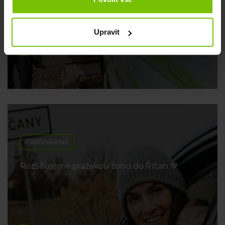
poradíme 💡
Upravit
29. dubna 2026
CARSHARING
Rozšiřujeme pražskou zónu do Říčan 💚