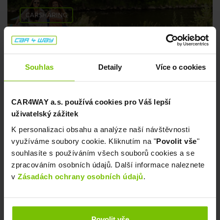
CARSHARING
Tipy na pohodové koupání 💦
Souhlas
Detaily
Více o cookies
8. července 2026
CAR4WAY a.s. používá cookies pro Váš lepší
uživatelský zážitek
K personalizaci obsahu a analýze naší návštěvnosti
využíváme soubory cookie. Kliknutím na "
Povolit vše
"
souhlasíte s používáním všech souborů cookies a se
zpracováním osobních údajů. Další informace naleznete
v
Zásadách ochrany osobních údajů
.
CARSHARING
Kam o prodloužených víkendech? My ti
Povolit vše