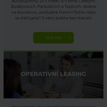
autopůjčovny. 2x v Praze, 1x v Brně, Českých
Budějovicích, Pardubicích a Teplicích. Jedete
na dovolenou, posilujete firemní flotilu nebo
se stěhujete? S námi jedete bez starostí.
Více zde
OPERATIVNÍ LEASING