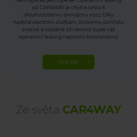
Není operák jako operák! Operativní leasing
od CAR4WAY je chytrá cesta k
dlouhodobému pronájmu vozu. Díky
nadstandardním službám, širokému portfoliu
značek a rozsáhlé síti servisů bude váš
operativní leasing naprosto bezstarostný.
Více zde
Ze světa
CAR4WAY