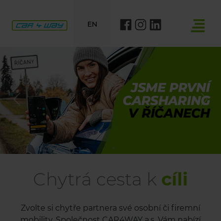
EN
Previous
Nex
Chytrá cesta k
cíli
Zvolte si chytře partnera své osobní či firemní
mobility. Společnost CAR4WAY a.s. Vám nabízí