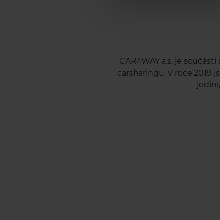
CAR4WAY a.s. je součástí
carsharingu. V roce 2019 j
jediní