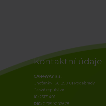
Kontaktní údaje
CAR4WAY a.s.
Choťánky 166, 290 01 Poděbrady
Česká republika
IČ:
25131401
DIČ:
CZ699002678