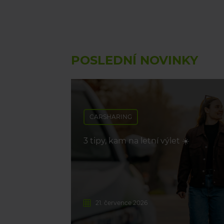
POSLEDNÍ NOVINKY
CARSHARING
3 tipy, kam na letní výlet ☀️
21. července 2026