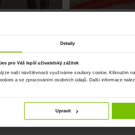
CARSHARING
Detaily
y ti poradíme 💡
Rozšiřujeme pražskou z
s pro Váš lepší uživatelský zážitek
alýze naší návštěvnosti využíváme soubory cookie. Kliknutím na
okies a se zpracováním osobních údajů. Další informace nale
1. dubna 2026
Upravit