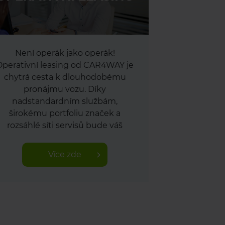
Není operák jako operák!
Operativní leasing od CAR4WAY je
chytrá cesta k dlouhodobému
pronájmu vozu. Díky
nadstandardním službám,
širokému portfoliu značek a
rozsáhlé síti servisů bude váš
operativní leasing naprosto
bezstarostný.
Více zde