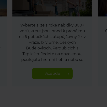
Vyberte si ze široké nabídky 800+
vozů, které jsou ihned k pronájmu
na 6 pobočkách autopůjčovny. 2x v
Praze, 1x v Brně, Českých
v
Budějovicích, Pardubicích a
Teplicích. Jedete na dovolenou,
posilujete firemní flotilu nebo se
stěhujete? S námi jedete bez
starostí.
Více zde