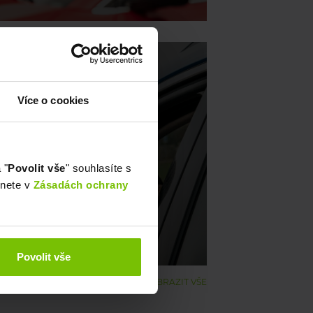
Více o cookies
ónu do Říčan 💚
 "
Povolit vše
" souhlasíte s
znete v
Zásadách ochrany
Povolit vše
ZOBRAZIT VŠE