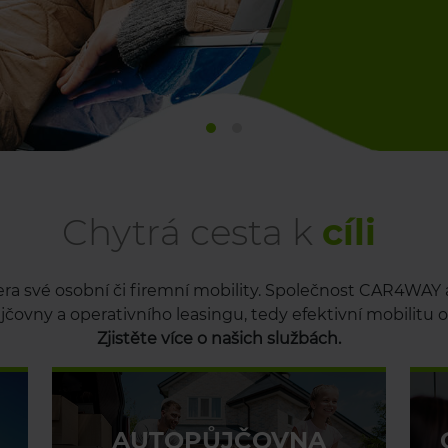
Chytrá cesta k
cíli
era své osobní či firemní mobility. Společnost CAR4WAY a
čovny a operativního leasingu, tedy efektivní mobilitu od
Zjistěte více o našich službách.
AUTOPŮJČOVNA