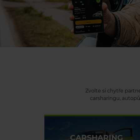
Zvolte si chytře partn
carsharingu, autopůj
CARSHARING