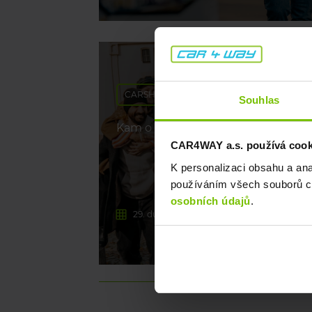
CARSHARING
Souhlas
Kam o prodloužených víkendech? M
CAR4WAY a.s. používá cookie
K personalizaci obsahu a an
používáním všech souborů co
osobních údajů
.
29. dubna 2026