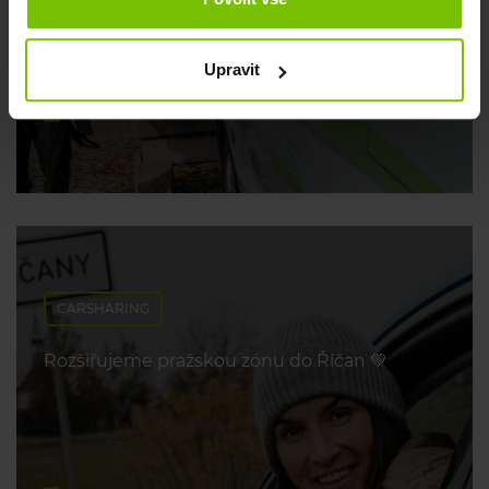
poradíme 💡
Upravit
29. dubna 2026
CARSHARING
Rozšiřujeme pražskou zónu do Říčan 💚