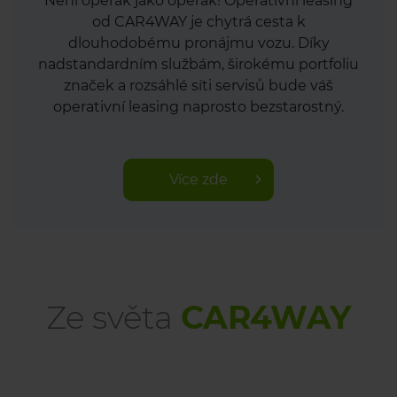
Není operák jako operák! Operativní leasing
od CAR4WAY je chytrá cesta k
dlouhodobému pronájmu vozu. Díky
nadstandardním službám, širokému portfoliu
značek a rozsáhlé síti servisů bude váš
operativní leasing naprosto bezstarostný.
Více zde
Ze světa
CAR4WAY