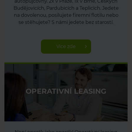
autopůjčovny. 2x v Praze, 1x v Brně, Českých
Budějovicích, Pardubicích a Teplicích. Jedete
na dovolenou, posilujete firemní flotilu nebo
se stěhujete? S námi jedete bez starostí.
Více zde
OPERATIVNÍ LEASING