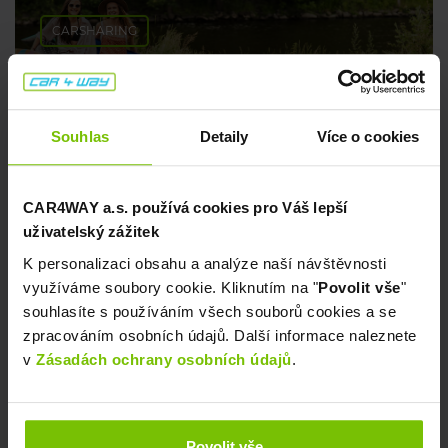
CARSHARING
Tipy na pohodové koupání 💦
Souhlas
Detaily
Více o cookies
8. července 2026
CAR4WAY a.s. používá cookies pro Váš lepší
uživatelský zážitek
K personalizaci obsahu a analýze naší návštěvnosti
využíváme soubory cookie. Kliknutím na "
Povolit vše
"
souhlasíte s používáním všech souborů cookies a se
zpracováním osobních údajů. Další informace naleznete
v
Zásadách ochrany osobních údajů
.
CARSHARING
Kam o prodloužených víkendech? My ti
Povolit vše