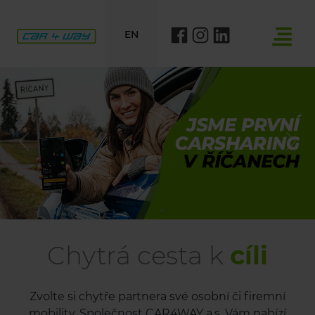
EN
Previous
Nex
Chytrá cesta k
cíli
Zvolte si chytře partnera své osobní či firemní
mobility. Společnost CAR4WAY a.s. Vám nabízí