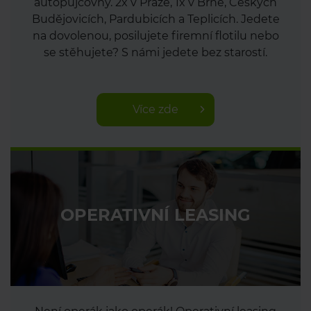
autopůjčovny. 2x v Praze, 1x v Brně, Českých
Budějovicích, Pardubicích a Teplicích. Jedete
na dovolenou, posilujete firemní flotilu nebo
se stěhujete? S námi jedete bez starostí.
Více zde
OPERATIVNÍ LEASING