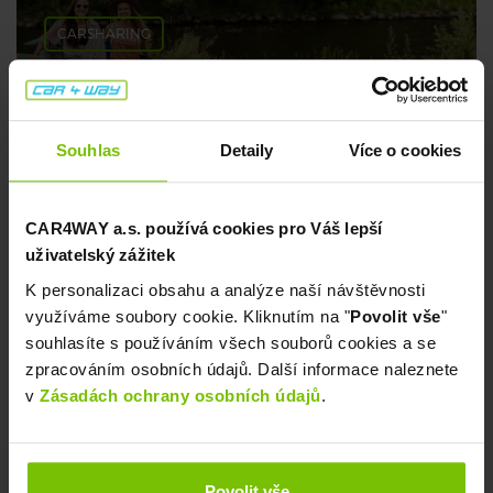
CARSHARING
Tipy na pohodové koupání 💦
Souhlas
Detaily
Více o cookies
8. července 2026
CAR4WAY a.s. používá cookies pro Váš lepší
uživatelský zážitek
K personalizaci obsahu a analýze naší návštěvnosti
využíváme soubory cookie. Kliknutím na "
Povolit vše
"
souhlasíte s používáním všech souborů cookies a se
zpracováním osobních údajů. Další informace naleznete
v
Zásadách ochrany osobních údajů
.
CARSHARING
Kam o prodloužených víkendech? My ti
Povolit vše