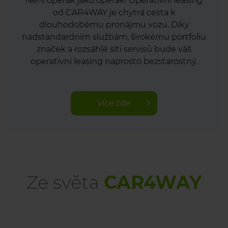
Není operák jako operák! Operativní leasing
od CAR4WAY je chytrá cesta k
dlouhodobému pronájmu vozu. Díky
nadstandardním službám, širokému portfoliu
značek a rozsáhlé síti servisů bude váš
operativní leasing naprosto bezstarostný.
Více zde
Ze světa
CAR4WAY