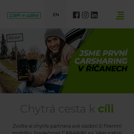
EN
Previous
Nex
Chytrá cesta k
cíli
Zvolte si chytře partnera své osobní či firemní
mobility. Společnost CAR4WAY a.s. Vám nabízí