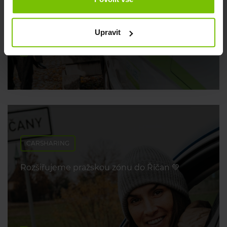
poradíme 💡
Upravit
29. dubna 2026
CARSHARING
Rozšiřujeme pražskou zónu do Říčan 💚