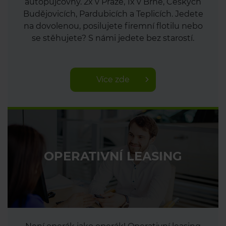
autopůjčovny. 2x v Praze, 1x v Brně, Českých
Budějovicích, Pardubicích a Teplicích. Jedete
na dovolenou, posilujete firemní flotilu nebo
se stěhujete? S námi jedete bez starostí.
Více zde
OPERATIVNÍ LEASING