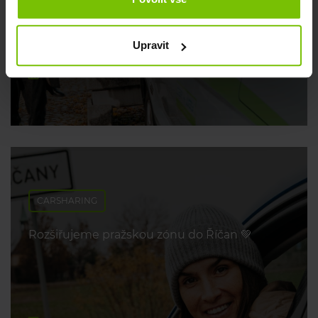
poradíme 💡
Upravit
29. dubna 2026
CARSHARING
Rozšiřujeme pražskou zónu do Říčan 💚