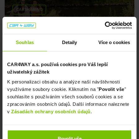
CARSHARING
Tipy na pohodové koupání 💦
Souhlas
Detaily
Více o cookies
8. července 2026
CAR4WAY a.s. používá cookies pro Váš lepší
uživatelský zážitek
K personalizaci obsahu a analýze naší návštěvnosti
využíváme soubory cookie. Kliknutím na "
Povolit vše
"
souhlasíte s používáním všech souborů cookies a se
zpracováním osobních údajů. Další informace naleznete
v
Zásadách ochrany osobních údajů
.
CARSHARING
Kam o prodloužených víkendech? My ti
Povolit vše