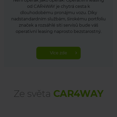
Není operák jako operák! Operativní leasing
od CAR4WAY je chytrá cesta k
dlouhodobému pronájmu vozu. Díky
nadstandardním službám, širokému portfoliu
značek a rozsáhlé síti servisů bude váš
operativní leasing naprosto bezstarostný.
Více zde
Ze světa
CAR4WAY