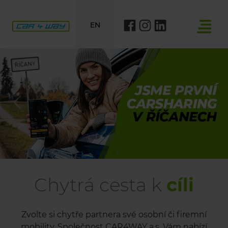
EN
Previous
Nex
Chytrá cesta k
cíli
Zvolte si chytře partnera své osobní či firemní
mobility. Společnost CAR4WAY a.s. Vám nabízí